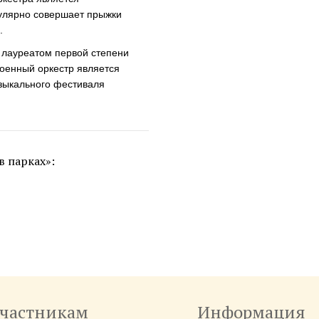
гулярно совершает прыжки
.
я лауреатом первой степени
оенный оркестр является
зыкального
фестиваля
в парках»:
частникам
Информация