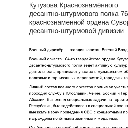
Кутузова Краснознамённого
ОРКЕСТРЫ В
десантно-штурмового
полка
76
ПАРКАХ
краснознаменной ордена Суво
десантно-штурмовой
дивизии
СПАССКАЯ БАШНЯ
ДЕТЯМ
Военный дирижёр — гвардии капитан Евгений Влад
Военный оркестр
104-го
гвардейского ордена Кутуз
десантно-штурмового
полка ведёт активную
культу
деятельность, принимает участие в музыкальном о
полковых и гарнизонных мероприятий, городских то
Личный состав военного оркестра принимал участи
проходил службу в Югославии, Чечне, Боснии и Герц
Абхазии. Выполнял специальные задачи на террит
Республики, был задействован в специальной воен
выезжать в зону проведения СВО с концертными п
награждены почётными званиями и медалями.
Особенностью служебной деятельности военного о