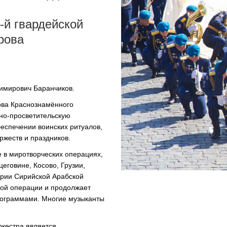
УПОЛНОМОЧЕННЫЕ
АГЕНТЫ
-й
гвардейской
рова
имирович Баранчиков.
ова Краснознамённого
рно-просветительскую
беспечении воинских ритуалов,
ржеств и праздников.
е в миротворческих операциях,
еговине, Косово, Грузии,
ории Сирийской Арабской
ной операции и продолжает
рограммами. Многие музыканты
ркестра является