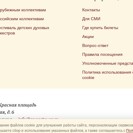
арубежным коллективам
Контакты
ссийским коллективам
Для СМИ
стиваль детских духовых
Где купить билеты
кестров
Акции
Вопрос-ответ
Правила посещения
Уполномоченные предста
Политика использования
cookie
 Красная площадь
я, д. 6
 почта —
info@spasstower.ru
ание файлов cookie для улучшения работы сайта, персонализации сервисов
ешаете сбор и использование указанных файлов, а также соглашаетесь с
Пол
ая башня»