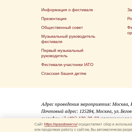
Информация о фестивале
З
Презентация
Ро
Общественный совет
Фе
ор
Музыкальный руководитель
фестиваля
Первый музыкальный
руководитель
Фестивали-участники IATO
Спасская башня детям
Адрес проведения мероприятия: Москва,
Почтовый адрес: 125284, Москва, ул. Бегова
телефон
+7 (495) 120-28-82
, электронная
Сайт
https://spasstower.ru/
осуществляет сбор и использов
или продолжая работу с сайтом, Вы автоматически разр
© 2009-2025 Официальный сайт фестиваля «Спасск