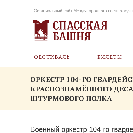
Официальный сайт Международного военно-музы
ФЕСТИВАЛЬ
БИЛЕТЫ
О ФЕСТИВАЛЕ
ОРКЕСТР 104-ГО ГВАРДЕЙ
КРАСНОЗНАМЁННОГО ДЕС
ИСТОРИЯ
ШТУРМОВОГО ПОЛКА
ФОТО И ВИДЕО
МУЗЫКА В ГОДЫ
ВОВ
Военный оркестр
104-го
гварде