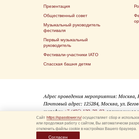
Презентация
Ро
Общественный совет
Фе
ор
Музыкальный руководитель
фестиваля
Первый музыкальный
руководитель
Фестивали-участники IATO
Спасская башня детям
Адрес проведения мероприятия: Москва,
Почтовый адрес: 125284, Москва, ул. Бегова
телефон
+7 (495) 120-28-82
, электронная
Сайт
https://spasstower.ru/
осуществляет сбор и использов
или продолжая работу с сайтом, Вы автоматически разр
© 2009-2025 Официальный сайт фестиваля «Спасск
отключить файлы cookie в настройках Вашего браузера.
Разработка сайта —
студия «Сибирикс»
Согласен