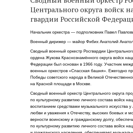
Сводный военный оркестр Ро
Центрального округа войск 
ОРКЕСТРЫ В
ПАРКАХ
гвардии Российской Федерац
СПАССКАЯ БАШНЯ
Начальник оркестра — подполковник Павел Павлов
ДЕТЯМ
Военный дирижер — майор Фибих Анатолий Анатол
Сводный военный оркестр Росгвардии Центрально
ордена Жукова Краснознамённого округа войск нац
Федерации был основан в 1966 году. Участник ме
военных оркестров «Спасская башня». Ежегодно пр
Победы советского народа в Великой Отечественно
на Красной площади в Москве.
Сводный военный оркестр Центрального округа пр
по культурному развитию личного состава войск на
воспитанием средствами музыкального искусства у 
любви и уважения к Отечеству, высоких боевых и
мо
верности воинскому и гражданскому долгу, обеспе
по культурному развитию личного состава войск на
и гражданского населения, обеспечивает музыкал