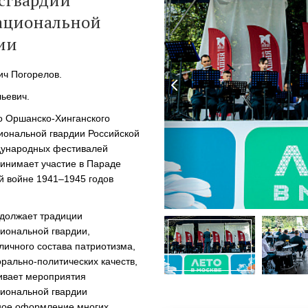
сгвардии
УПОЛНОМОЧЕННЫЕ
национальной
АГЕНТЫ
ии
ич Погорелов.
ьевич.
го
Оршанско-Хинганского
иональной гвардии Российской
ждународных фестивалей
инимает участие в Параде
й войне 1941–1945 годов
одолжает традиции
циональной гвардии,
личного состава патриотизма,
рально-политических
качеств,
чивает мероприятия
циональной гвардии
ьное оформление многих