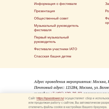
Информация о фестивале
З
Презентация
Ро
Общественный совет
Фе
ор
Музыкальный руководитель
фестиваля
Первый музыкальный
руководитель
Фестивали-участники IATO
Спасская башня детям
Адрес проведения мероприятия: Москва,
Почтовый адрес: 125284, Москва, ул. Бегова
телефон
+7 (495) 120-28-82
, электронная
Сайт
https://spasstower.ru/
осуществляет сбор и использов
или продолжая работу с сайтом, Вы автоматически разр
© 2009-2025 Официальный сайт фестиваля «Спасск
отключить файлы cookie в настройках Вашего браузера.