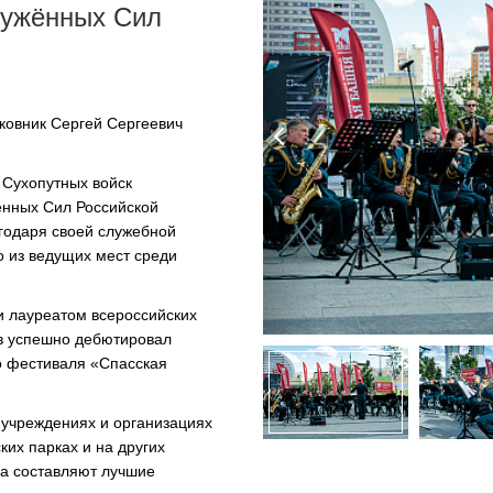
УПОЛНОМОЧЕННЫЕ
ружённых Сил
АГЕНТЫ
ковник Сергей Сергеевич
 Сухопутных войск
нных Сил Российской
годаря своей служебной
о из ведущих мест среди
и лауреатом всероссийских
ив успешно дебютировал
о
фестиваля «Спасская
, учреждениях и организациях
ких парках и на других
ра составляют лучшие