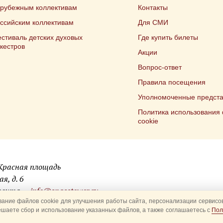
арубежным коллективам
Контакты
ссийским коллективам
Для СМИ
стиваль детских духовых
Где купить билеты
кестров
Акции
Вопрос-ответ
Правила посещения
Уполномоченные предста
Политика использования
cookie
 Красная площадь
я, д. 6
 почта —
info@spasstower.ru
ание файлов cookie для улучшения работы сайта, персонализации сервисов
ешаете сбор и использование указанных файлов, а также соглашаетесь с
Пол
ая башня»