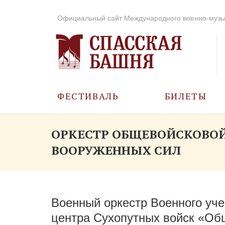
Официальный сайт Международного военно-музы
ФЕСТИВАЛЬ
БИЛЕТЫ
О ФЕСТИВАЛЕ
ОРКЕСТР ОБЩЕВОЙСКОВО
ВООРУЖЕННЫХ СИЛ
ИСТОРИЯ
ФОТО И ВИДЕО
Военный оркестр Военного
уче
МУЗЫКА В ГОДЫ
ВОВ
центра Сухопутных войск «Об