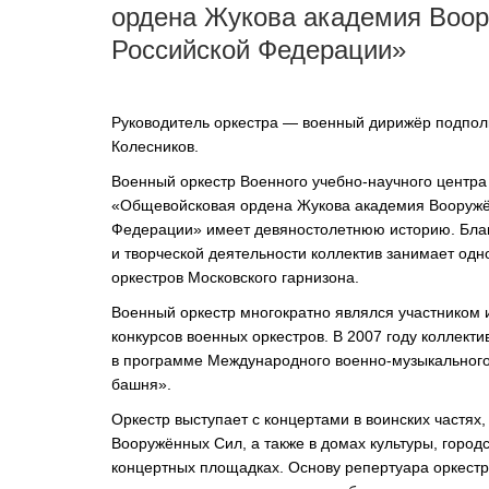
ордена Жукова академия Воо
ОРКЕСТРЫ В
Российской Федерации»
ПАРКАХ
СПАССКАЯ БАШНЯ
Руководитель оркестра — военный дирижёр подпол
ДЕТЯМ
Колесников.
Военный оркестр Военного
учебно-научного
центра
«Общевойсковая ордена Жукова академия Вооружё
Федерации» имеет девяностолетнюю историю. Бла
и творческой деятельности коллектив занимает одн
оркестров Московского гарнизона.
Военный оркестр многократно являлся участником 
конкурсов военных оркестров. В 2007 году коллект
в программе Международного
военно-музыкальног
башня».
Оркестр выступает с концертами в воинских частях
Вооружённых Сил, а также в домах культуры, городс
концертных площадках. Основу репертуара оркест