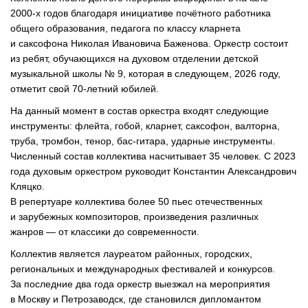
2000-х
годов благодаря инициативе почётного работника
общего образования, педагога по классу кларнета
и саксофона Николая Ивановича Баженова. Оркестр состоит
из ребят, обучающихся на духовом отделении детской
музыкальной школы № 9, которая в следующем, 2026 году,
отметит свой
70-летний
юбилей.
На данный момент в состав оркестра входят следующие
инструменты: флейта, гобой, кларнет, саксофон, валторна,
труба, тромбон, тенор,
бас-гитара
, ударные инструменты.
Численный состав коллектива насчитывает 35 человек. С 2023
года духовым оркестром руководит Константин Александрович
Кляцко.
В репертуаре коллектива более 50 пьес отечественных
и зарубежных композиторов, произведения различных
жанров — от классики до современности.
Коллектив является лауреатом районных, городских,
региональных и международных фестивалей и конкурсов.
За последние два года оркестр выезжал на мероприятия
в Москву и Петрозаводск, где становился дипломантом