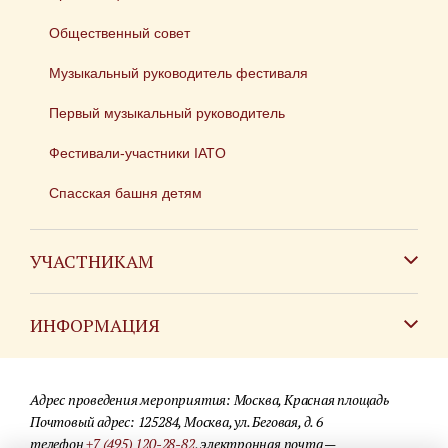
Общественный совет
Музыкальный руководитель фестиваля
Первый музыкальный руководитель
Фестивали-участники IATO
Спасская башня детям
УЧАСТНИКАМ
Зарубежным коллективам
ИНФОРМАЦИЯ
Российским коллективам
Контакты
Фестиваль детских духовых оркестров
Адрес проведения мероприятия: Москва, Красная площадь
Для СМИ
Почтовый адрес: 125284, Москва, ул. Беговая, д. 6
телефон
+7 (495) 120-28-82
, электронная почта —
Где купить билеты