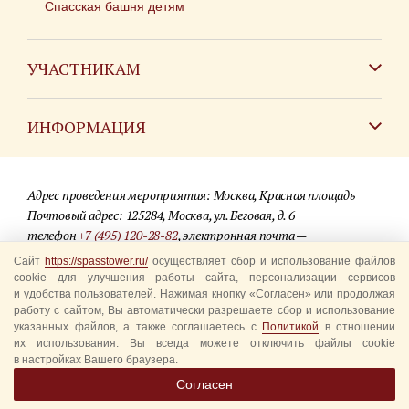
Спасская башня детям
УЧАСТНИКАМ
Зарубежным коллективам
ИНФОРМАЦИЯ
Российским коллективам
Контакты
Фестиваль детских духовых оркестров
Адрес проведения мероприятия: Москва, Красная площадь
Для СМИ
Почтовый адрес: 125284, Москва, ул. Беговая, д. 6
телефон
+7 (495) 120-28-82
, электронная почта —
Где купить билеты
info@spasstower.ru
Сайт
https://spasstower.ru/
осуществляет сбор и использование файлов
Акции
cookie для улучшения работы сайта, персонализации сервисов
и удобства пользователей. Нажимая кнопку «Согласен» или продолжая
© 2009-2025 Официальный сайт фестиваля «Спасская башня»
Вопрос-ответ
работу с сайтом, Вы автоматически разрешаете сбор и использование
Разработка сайта —
студия «Сибирикс»
указанных файлов, а также соглашаетесь с
Политикой
в отношении
их использования. Вы всегда можете отключить файлы cookie
Правила посещения
в настройках Вашего браузера.
Уполномоченные представители
Согласен