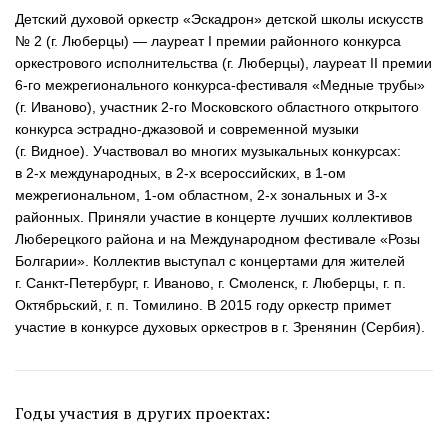
Детский духовой оркестр «Эскадрон» детской школы искусств
№ 2 (г. Люберцы) — лауреат I премии районного конкурса
оркестрового исполнительства (г. Люберцы), лауреат II премии
6-го
межрегионального
конкурса-фестиваля
«Медные трубы»
(г. Иваново), участник
2-го
Московского областного открытого
конкурса
эстрадно-джазовой
и современной музыки
(г. Видное). Участвовал во многих музыкальных конкурсах:
в
2-х
международных, в
2-х
всероссийских, в
1-ом
межрегиональном,
1-ом
областном,
2-х
зональных и
3-х
районных. Приняли участие в концерте лучших коллективов
Люберецкого района и на Международном фестивале «Розы
Болгарии». Коллектив выступал с концертами для жителей
г.
Санкт-Петербург
, г. Иваново, г. Смоленск, г. Люберцы, г. п.
Октябрьский, г. п. Томилино. В 2015 году оркестр примет
участие в конкурсе духовых оркестров в г. Зренянин (Сербия).
Годы участия в других проектах: