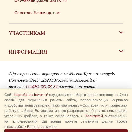
Фестивали-участники IATO
Спасская башня детям
УЧАСТНИКАМ
Зарубежным коллективам
ИНФОРМАЦИЯ
Российским коллективам
Контакты
Фестиваль детских духовых оркестров
Адрес проведения мероприятия: Москва, Красная площадь
Для СМИ
Почтовый адрес: 125284, Москва, ул. Беговая, д. 6
телефон
+7 (495) 120-28-82
, электронная почта —
Где купить билеты
info@spasstower.ru
Сайт
https://spasstower.ru/
осуществляет сбор и использование файлов
Акции
cookie для улучшения работы сайта, персонализации сервисов
и удобства пользователей. Нажимая кнопку «Согласен» или продолжая
© 2009-2025 Официальный сайт фестиваля «Спасская башня»
Вопрос-ответ
работу с сайтом, Вы автоматически разрешаете сбор и использование
Разработка сайта —
студия «Сибирикс»
указанных файлов, а также соглашаетесь с
Политикой
в отношении
их использования. Вы всегда можете отключить файлы cookie
Правила посещения
в настройках Вашего браузера.