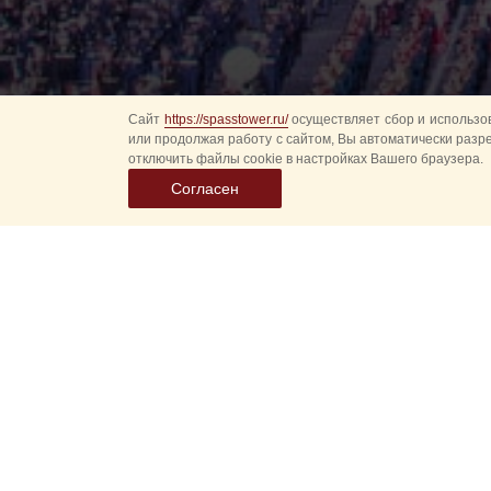
Сайт
https://spasstower.ru/
осуществляет сбор и использов
или продолжая работу с сайтом, Вы автоматически разр
отключить файлы cookie в настройках Вашего браузера.
Согласен
1 сентября 2017 г
часовая компания 
училища имени Вал
Часами были награ
представительства
хронометристом кр
и иметь возможност
музыкального шоу"