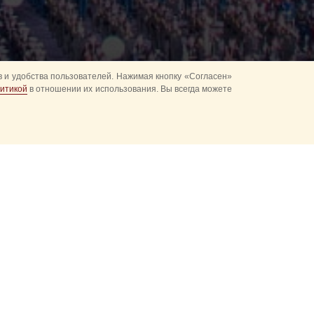
 и удобства пользователей. Нажимая кнопку «Согласен»
итикой
в отношении их использования. Вы всегда можете
асская башня" -
но-музыкального
ня".
ссийского
ть официальным
я "Спасская башня"
ивительного