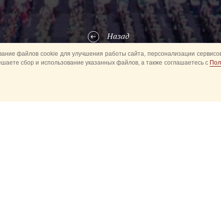
Назад
ание файлов cookie для улучшения работы сайта, персонализации сервисов
ешаете сбор и использование указанных файлов, а также соглашаетесь с
Пол
ода на Красной площади официальный хронометрист Фестиваля "Сп
Seiko вручила свои знаменитые часы суворовцам Московского воен
ерия Халилова, принимавших участие в Фестивале "Спасская баш
ждены 12 юных музыкантов. По словам генерального директора ро
 Seiko в России Егора Сидоренко "Для компании большая часть бы
упнейшего международного культурного проекта страны - Фестивал
ь отметить личный вклад молодых суворовцев в создании этого уд
.