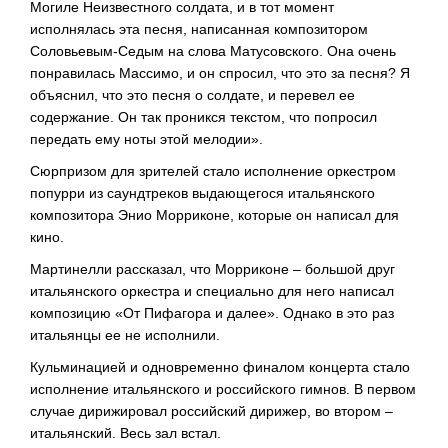
Могиле Неизвестного солдата, и в тот момент
исполнялась эта песня, написанная композитором
Соловьевым-Седым на слова Матусовского. Она очень
понравилась Массимо, и он спросил, что это за песня? Я
объяснил, что это песня о солдате, и перевел ее
содержание. Он так проникся текстом, что попросил
передать ему ноты этой мелодии».
Сюрпризом для зрителей стало исполнение оркестром
попурри из саундтреков выдающегося итальянского
композитора Энио Морриконе, которые он написал для
кино.
Мартинелли рассказал, что Морриконе – большой друг
итальянского оркестра и специально для него написал
композицию «От Пифагора и далее». Однако в это раз
итальянцы ее не исполнили.
Кульминацией и одновременно финалом концерта стало
исполнение итальянского и российского гимнов. В первом
случае дирижировал российский дирижер, во втором –
итальянский. Весь зал встал.