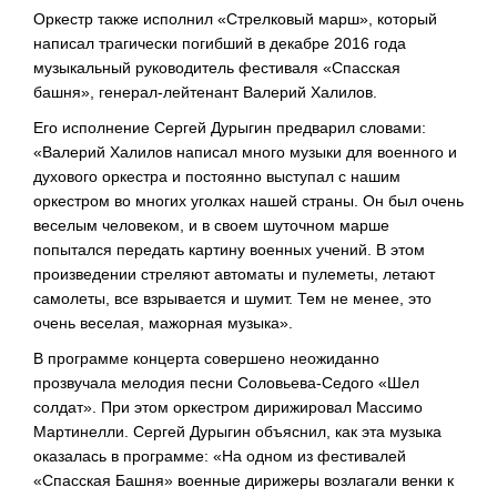
Оркестр также исполнил «Стрелковый марш», который
написал трагически погибший в декабре 2016 года
музыкальный руководитель фестиваля «Спасская
башня», генерал-лейтенант Валерий Халилов.
Его исполнение Сергей Дурыгин предварил словами:
«Валерий Халилов написал много музыки для военного и
духового оркестра и постоянно выступал с нашим
оркестром во многих уголках нашей страны. Он был очень
веселым человеком, и в своем шуточном марше
попытался передать картину военных учений. В этом
произведении стреляют автоматы и пулеметы, летают
самолеты, все взрывается и шумит. Тем не менее, это
очень веселая, мажорная музыка».
В программе концерта совершено неожиданно
прозвучала мелодия песни Соловьева-Седого «Шел
солдат». При этом оркестром дирижировал Массимо
Мартинелли. Сергей Дурыгин объяснил, как эта музыка
оказалась в программе: «На одном из фестивалей
«Спасская Башня» военные дирижеры возлагали венки к