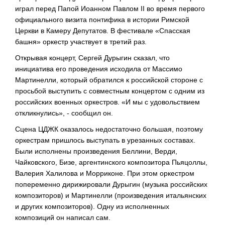
играл перед Папой Иоанном Павлом II во время первого
официального визита понтифика в истории Римской
Церкви в Камеру Депутатов. В фестивале «Спасская
башня» оркестр участвует в третий раз.
Открывая концерт, Сергей Дурыгин сказал, что
инициатива его проведения исходила от Массимо
Мартинелли, который обратился к российской стороне с
просьбой выступить с совместным концертом с одним из
российских военных оркестров. «И мы с удовольствием
откликнулись», - сообщил он.
Сцена ЦДЖК оказалось недостаточно большая, поэтому
оркестрам пришлось выступать в урезанных составах.
Были исполнены произведения Беллини, Верди,
Чайковского, Бизе, аргентинского композитора Пьяцоллы,
Валерия Халилова и Морриконе. При этом оркестром
попеременно дирижировали Дурыгин (музыка российских
композиторов) и Мартинелли (произведения итальянских
и других композиторов). Одну из исполненных
композиций он написал сам.