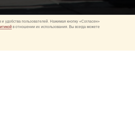
 и удобства пользователей. Нажимая кнопку «Согласен»
итикой
в отношении их использования. Вы всегда можете
болу, и гостей
ых воинских
который
а, потом его
только по особым
еремониал,