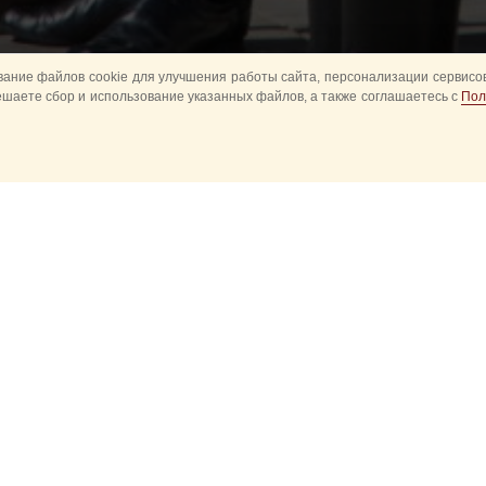
Назад
ание файлов cookie для улучшения работы сайта, персонализации сервисов
ешаете сбор и использование указанных файлов, а также соглашаетесь с
Пол
ок для иностранных друзей, приехавших на Чемпионат мира по фут
ла Служба коменданта Московского Кремля ФСО России.
юня, в 16:00 на Красной площади состоится одна из самых красив
д пеших и конных караулов Президентского полка СКМК ФСО РФ, 
яется «визитной карточкой» Московского Кремля.
д караулов регулярно проводился на Красной площади до 2011 год
рную площадь Кремля. На Красной площади Церемонию проводят 
могут познакомится поближе с историей России, а также увидеть ц