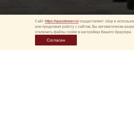
Сайт
https://spasstower.ru/
осуществляет сбор и использов
или продолжая работу с сайтом, Вы автоматически разр
отключить файлы cookie в настройках Вашего браузера.
Согласен
Специальный подар
столицы приготови
В последний день и
церемоний — Разво
по достоинству явл
Отметим, что разво
перенесли на Собо
поводам.
Зарубежные гости с