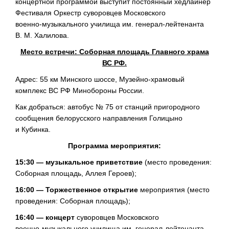
концертной программой выступит постоянный хедлайнер
Фестиваля Оркестр суворовцев Московского
военно-музыкального
училища им. генерал-лейтенанта
В. М. Халилова
.
Место встречи: Соборная площадь Главного храма
ВС РФ.
Адрес: 55 км Минского шоссе,
Музейно-храмовый
комплекс ВС РФ Минобороны России.
Как добраться: автобус № 75 от станций пригородного
сообщения белорусского направления Голицыно
и Кубинка.
Программа мероприятия:
15:30 — музыкальное приветствие
(место проведения:
Соборная площадь, Аллея Героев);
16:00 — Торжественное открытие
мероприятия (место
проведения: Соборная площадь);
16:40 — концерт
суворовцев Московского
военно-музыкального
училища им. генерал-лейтенанта