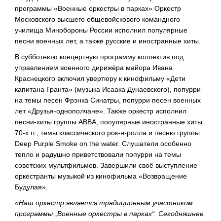
программы «Военные оркестры в парках» Оркестр
Московского высшего общевойскового командного
училища Минобороны России исполнил популярные
песни военных лет, а также русские и иностранные хиты.
В субботнюю концертную программу коллектив под
управлением военного дирижёра майора Ивана
Краснецкого включил увертюру к кинофильму «Дети
капитана Гранта» (музыка Исаака Дунаевского), попурри
на темы песен Фрэнка Синатры, попурри песен военных
лет
«Друзья-однополчане»
. Также оркестр исполнил
песни-хиты
группы АВВА, популярные иностранные хиты
70-х
гг., темы классического
рок-н-ролла
и песню группы
Deep Purple Smokе on the water. Слушатели особенно
тепло и радушно приветствовали попурри на темы
советских мультфильмов. Завершили своё выступление
оркестранты музыкой из кинофильма «Возвращение
Будулая».
«Наш оркестр является традиционным участником
программы „Военные оркестры в парках“. Сегодняшнее