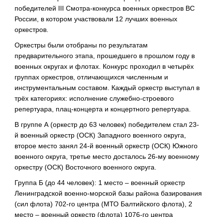
победителей III Смотра-конкурса военных оркестров ВС
России, в котором участвовали 12 лучших военных
оркестров.
Оркестры были отобраны по результатам
предварительного этапа, прошедшего в прошлом году в
военных округах и флотах. Конкурс проходил в четырёх
группах оркестров, отличающихся численным и
инструментальным составом. Каждый оркестр выступал в
трёх категориях: исполнение служебно-строевого
репертуара, плац-концерта и концертного репертуара.
В группе А (оркестр до 63 человек) победителем стал 23-
й военный оркестр (ОСК) Западного военного округа,
второе место занял 24-й военный оркестр (ОСК) Южного
военного округа, третье место досталось 26-му военному
оркестру (ОСК) Восточного военного округа.
Группа Б (до 44 человек): 1 место – военный оркестр
Ленинградской военно-морской базы района базирования
(сил флота) 702-го центра (МТО Балтийского флота), 2
место – военный оркестр (флота) 1076-го центра