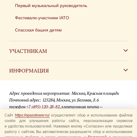
Первый музыкальный руководитель
Фестивали-участники IATO
Спасская башня детям
УЧАСТНИКАМ
Зарубежным коллективам
ИНФОРМАЦИЯ
Российским коллективам
Контакты
Фестиваль детских духовых оркестров
Адрес проведения мероприятия: Москва, Красная площадь
Для СМИ
Почтовый адрес: 125284, Москва, ул. Беговая, д. 6
телефон
+7 (495) 120-28-82
, электронная почта —
Где купить билеты
info@spasstower.ru
Сайт
https://spasstower.ru/
осуществляет сбор и использование файлов
Акции
cookie для улучшения работы сайта, персонализации сервисов
и удобства пользователей. Нажимая кнопку «Согласен» или продолжая
© 2009-2025 Официальный сайт фестиваля «Спасская башня»
Вопрос-ответ
работу с сайтом, Вы автоматически разрешаете сбор и использование
Разработка сайта —
студия «Сибирикс»