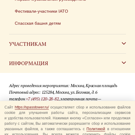
Фестивали-участники IATO
Спасская башня детям
УЧАСТНИКАМ
Зарубежным коллективам
ИНФОРМАЦИЯ
Российским коллективам
Контакты
Фестиваль детских духовых оркестров
Адрес проведения мероприятия: Москва, Красная площадь
Для СМИ
Почтовый адрес: 125284, Москва, ул. Беговая, д. 6
телефон
+7 (495) 120-28-82
, электронная почта —
Где купить билеты
info@spasstower.ru
Сайт
https://spasstower.ru/
осуществляет сбор и использование файлов
Акции
cookie для улучшения работы сайта, персонализации сервисов
и удобства пользователей. Нажимая кнопку «Согласен» или продолжая
© 2009-2025 Официальный сайт фестиваля «Спасская башня»
Вопрос-ответ
работу с сайтом, Вы автоматически разрешаете сбор и использование
Разработка сайта —
студия «Сибирикс»
указанных файлов, а также соглашаетесь с
Политикой
в отношении
их использования. Вы всегда можете отключить файлы cookie