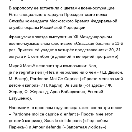
В аэропорту ее встретили с цветами военнослужащие
Роты специального караула Президентского полка
Службы коменданта Московского Кремля Федеральной
службы охраны Российской Федерации.
Французская звезда выступит на XII Международном
военно-музыкальном фестивале «Спасская башня» в 11-й
раз. Зрители её увидят в четырёх представлениях: 30, 31
августа и 1 сентября (в дневной и вечерней программе).
Мирей Матьё исполнит три композиции: Non,
je ne regrette rien («Нет, я не жалею ни о чём» / Ш. Дюмон,
М. Вокер), Pardonne-Moi Ce Caprice («Прости меня за мой
детский каприз» / П. Карли), Je suis la («Я здесь» / Ф.
Жерар, Ф. Жеральд, Арно Бабаджанян, Евгений
Евтушенко).
Напомним, в прошлом году певица также спела три песни
– Pardonne moi ce caprice d`enfant («Прости мне этот
детский каприз»), Sous le ciel de paris («Под небом
Парижа») и Amour defendu («Запретная любовь»).