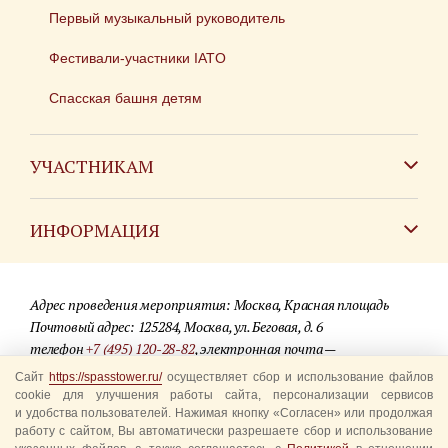
Первый музыкальный руководитель
Фестивали-участники IATO
Спасская башня детям
УЧАСТНИКАМ
Зарубежным коллективам
ИНФОРМАЦИЯ
Российским коллективам
Контакты
Фестиваль детских духовых оркестров
Адрес проведения мероприятия: Москва, Красная площадь
Для СМИ
Почтовый адрес: 125284, Москва, ул. Беговая, д. 6
телефон
+7 (495) 120-28-82
, электронная почта —
Где купить билеты
info@spasstower.ru
Сайт
https://spasstower.ru/
осуществляет сбор и использование файлов
Акции
cookie для улучшения работы сайта, персонализации сервисов
© 2009-2025 Официальный сайт фестиваля «Спасская башня»
и удобства пользователей. Нажимая кнопку «Согласен» или продолжая
Вопрос-ответ
работу с сайтом, Вы автоматически разрешаете сбор и использование
Разработка сайта —
студия «Сибирикс»