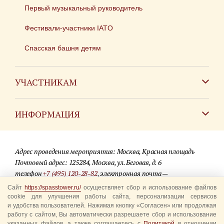
Первый музыкальный руководитель
Фестивали-участники IATO
Спасская башня детям
УЧАСТНИКАМ
Зарубежным коллективам
ИНФОРМАЦИЯ
Российским коллективам
Контакты
Фестиваль детских духовых оркестров
Адрес проведения мероприятия: Москва, Красная площадь
Для СМИ
Почтовый адрес: 125284, Москва, ул. Беговая, д. 6
телефон
+7 (495) 120-28-82
, электронная почта —
Где купить билеты
info@spasstower.ru
Сайт
https://spasstower.ru/
осуществляет сбор и использование файлов
Акции
cookie для улучшения работы сайта, персонализации сервисов
и удобства пользователей. Нажимая кнопку «Согласен» или продолжая
© 2009-2025 Официальный сайт фестиваля «Спасская башня»
Вопрос-ответ
работу с сайтом, Вы автоматически разрешаете сбор и использование
Разработка сайта —
студия «Сибирикс»
указанных файлов, а также соглашаетесь с
Политикой
в отношении