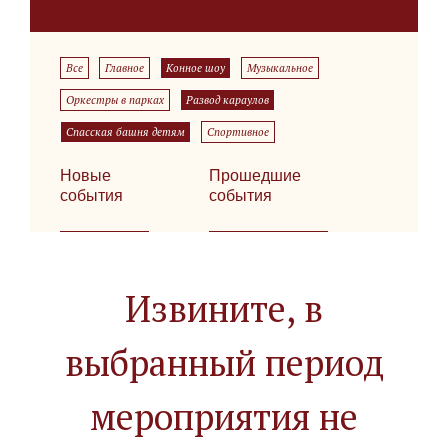
Все
Главное
Конное шоу
Музыкальное
Оркестры в парках
Развод караулов
Спасская башня детям
Спортивное
Новые
Прошедшие
события
события
Извините, в
выбранный период
мероприятия не