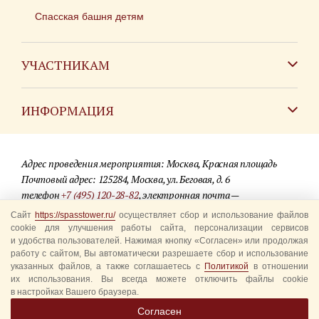
Спасская башня детям
УЧАСТНИКАМ
Зарубежным коллективам
ИНФОРМАЦИЯ
Российским коллективам
Контакты
Фестиваль детских духовых оркестров
Адрес проведения мероприятия: Москва, Красная площадь
Для СМИ
Почтовый адрес: 125284, Москва, ул. Беговая, д. 6
телефон
+7 (495) 120-28-82
, электронная почта —
Где купить билеты
info@spasstower.ru
Сайт
https://spasstower.ru/
осуществляет сбор и использование файлов
Акции
cookie для улучшения работы сайта, персонализации сервисов
и удобства пользователей. Нажимая кнопку «Согласен» или продолжая
© 2009-2025 Официальный сайт фестиваля «Спасская башня»
Вопрос-ответ
работу с сайтом, Вы автоматически разрешаете сбор и использование
Разработка сайта —
студия «Сибирикс»
указанных файлов, а также соглашаетесь с
Политикой
в отношении
их использования. Вы всегда можете отключить файлы cookie
Правила посещения
в настройках Вашего браузера.
Уполномоченные представители
Согласен