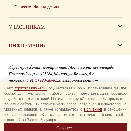
Спасская башня детям
УЧАСТНИКАМ
Зарубежным коллективам
ИНФОРМАЦИЯ
Российским коллективам
Контакты
Фестиваль детских духовых оркестров
Адрес проведения мероприятия: Москва, Красная площадь
Для СМИ
Почтовый адрес: 125284, Москва, ул. Беговая, д. 6
телефон
+7 (495) 120-28-82
, электронная почта —
Где купить билеты
info@spasstower.ru
Сайт
https://spasstower.ru/
осуществляет сбор и использование файлов
Акции
cookie для улучшения работы сайта, персонализации сервисов
и удобства пользователей. Нажимая кнопку «Согласен» или продолжая
© 2009-2025 Официальный сайт фестиваля «Спасская башня»
Вопрос-ответ
работу с сайтом, Вы автоматически разрешаете сбор и использование
Разработка сайта —
студия «Сибирикс»
указанных файлов, а также соглашаетесь с
Политикой
в отношении
их использования. Вы всегда можете отключить файлы cookie
Правила посещения
в настройках Вашего браузера.
Уполномоченные представители
Согласен