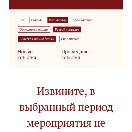
Все
Главное
Конное шоу
Музыкальное
Оркестры в парках
Развод караулов
Спасская башня детям
Спортивное
Новые
Прошедшие
события
события
Извините, в
выбранный период
мероприятия не