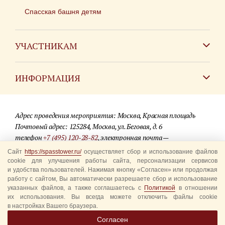
Спасская башня детям
УЧАСТНИКАМ
Зарубежным коллективам
ИНФОРМАЦИЯ
Российским коллективам
Контакты
Фестиваль детских духовых оркестров
Адрес проведения мероприятия: Москва, Красная площадь
Для СМИ
Почтовый адрес: 125284, Москва, ул. Беговая, д. 6
телефон
+7 (495) 120-28-82
, электронная почта —
Где купить билеты
info@spasstower.ru
Сайт
https://spasstower.ru/
осуществляет сбор и использование файлов
Акции
cookie для улучшения работы сайта, персонализации сервисов
и удобства пользователей. Нажимая кнопку «Согласен» или продолжая
© 2009-2025 Официальный сайт фестиваля «Спасская башня»
Вопрос-ответ
работу с сайтом, Вы автоматически разрешаете сбор и использование
Разработка сайта —
студия «Сибирикс»
указанных файлов, а также соглашаетесь с
Политикой
в отношении
их использования. Вы всегда можете отключить файлы cookie
Правила посещения
в настройках Вашего браузера.
Уполномоченные представители
Согласен