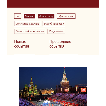
Все
Главное
Конное шоу
Музыкальное
Оркестры в парках
Развод караулов
Спасская башня детям
Спортивное
Новые
Прошедшие
события
события