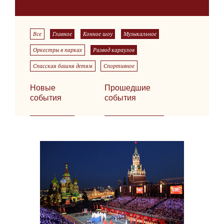
Все
Главное
Конное шоу
Музыкальное
Оркестры в парках
Развод караулов
Спасская башня детям
Спортивное
Новые
Прошедшие
события
события