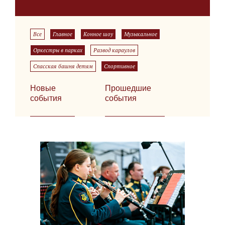
Все
Главное
Конное шоу
Музыкальное
Оркестры в парках
Развод караулов
Спасская башня детям
Спортивное
Новые
Прошедшие
события
события