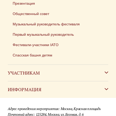
Презентация
Общественный совет
Музыкальный руководитель фестиваля
Первый музыкальный руководитель
Фестивали-участники IATO
Спасская башня детям
УЧАСТНИКАМ
Зарубежным коллективам
ИНФОРМАЦИЯ
Российским коллективам
Контакты
Фестиваль детских духовых оркестров
Адрес проведения мероприятия: Москва, Красная площадь
Для СМИ
Почтовый адрес: 125284, Москва, ул. Беговая, д. 6