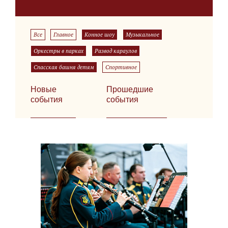
Все
Главное
Конное шоу
Музыкальное
Оркестры в парках
Развод караулов
Спасская башня детям
Спортивное
Новые
Прошедшие
события
события