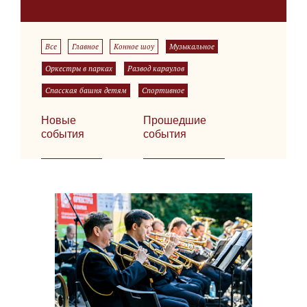
Все
Главное
Конное шоу
Музыкальное
Оркестры в парках
Развод караулов
Спасская башня детям
Спортивное
Новые
Прошедшие
события
события