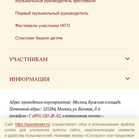
Музыкальный руководитель фестиваля
Первый музыкальный руководитель
Фестивали-участники IATO
Спасская башня детям
УЧАСТНИКАМ
Зарубежным коллективам
ИНФОРМАЦИЯ
Российским коллективам
Контакты
Фестиваль детских духовых оркестров
Адрес проведения мероприятия: Москва, Красная площадь
Для СМИ
Почтовый адрес: 125284, Москва, ул. Беговая, д. 6
телефон
+7 (495) 120-28-82
, электронная почта —
Где купить билеты
info@spasstower.ru
Сайт
https://spasstower.ru/
осуществляет сбор и использование файлов
Акции
cookie для улучшения работы сайта, персонализации сервисов
и удобства пользователей. Нажимая кнопку «Согласен» или продолжая
© 2009-2025 Официальный сайт фестиваля «Спасская башня»