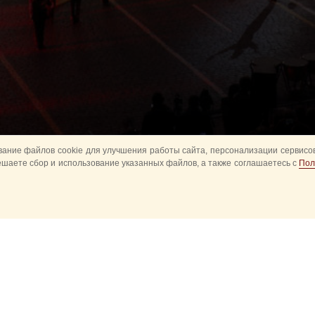
ание файлов cookie для улучшения работы сайта, персонализации сервисов
ешаете сбор и использование указанных файлов, а также соглашаетесь с
Пол
Все
Главное
Конное шоу
Музык
Оркестры в парках
Развод караулов
ите
Спасская башня детям
Спортивное
ий