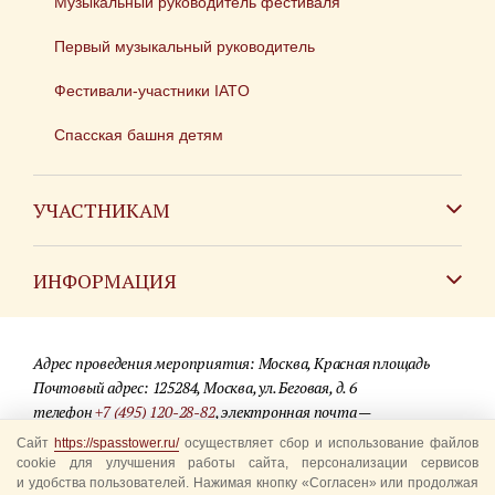
Музыкальный руководитель фестиваля
Первый музыкальный руководитель
Фестивали-участники IATO
Спасская башня детям
УЧАСТНИКАМ
Зарубежным коллективам
ИНФОРМАЦИЯ
Российским коллективам
Контакты
Фестиваль детских духовых оркестров
Адрес проведения мероприятия: Москва, Красная площадь
Для СМИ
Почтовый адрес: 125284, Москва, ул. Беговая, д. 6
телефон
+7 (495) 120-28-82
, электронная почта —
Где купить билеты
info@spasstower.ru
Сайт
https://spasstower.ru/
осуществляет сбор и использование файлов
Акции
cookie для улучшения работы сайта, персонализации сервисов
и удобства пользователей. Нажимая кнопку «Согласен» или продолжая
© 2009-2025 Официальный сайт фестиваля «Спасская башня»