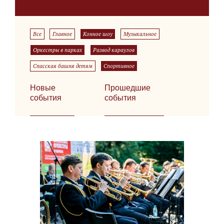
Все
Главное
Конное шоу
Музыкальное
Оркестры в парках
Развод караулов
Спасская башня детям
Спортивное
Новые
Прошедшие
события
события