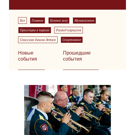
Все
Главное
Конное шоу
Музыкальное
Оркестры в парках
Развод караулов
Спасская башня детям
Спортивное
Новые
Прошедшие
события
события