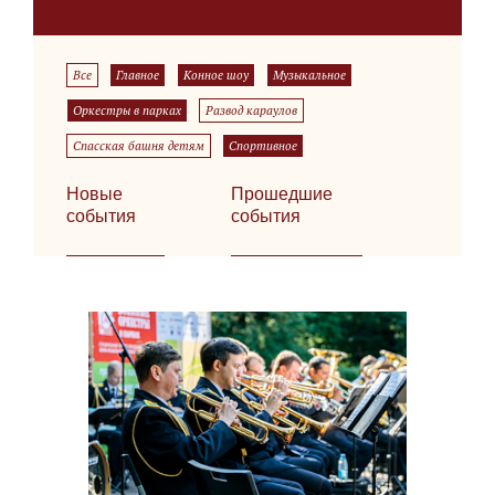
Все
Главное
Конное шоу
Музыкальное
Оркестры в парках
Развод караулов
Спасская башня детям
Спортивное
Новые
Прошедшие
события
события