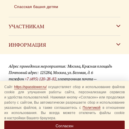
Спасская башня детям
УЧАСТНИКАМ
Зарубежным коллективам
ИНФОРМАЦИЯ
Российским коллективам
Контакты
Фестиваль детских духовых оркестров
Адрес проведения мероприятия: Москва, Красная площадь
Для СМИ
Почтовый адрес: 125284, Москва, ул. Беговая, д. 6
телефон
+7 (495) 120-28-82
, электронная почта —
Где купить билеты
info@spasstower.ru
Сайт
https://spasstower.ru/
осуществляет сбор и использование файлов
Акции
cookie для улучшения работы сайта, персонализации сервисов
и удобства пользователей. Нажимая кнопку «Согласен» или продолжая
© 2009-2025 Официальный сайт фестиваля «Спасская башня»
Вопрос-ответ
работу с сайтом, Вы автоматически разрешаете сбор и использование
Разработка сайта —
студия «Сибирикс»
указанных файлов, а также соглашаетесь с
Политикой
в отношении
их использования. Вы всегда можете отключить файлы cookie
Правила посещения
в настройках Вашего браузера.
Уполномоченные представители
Согласен