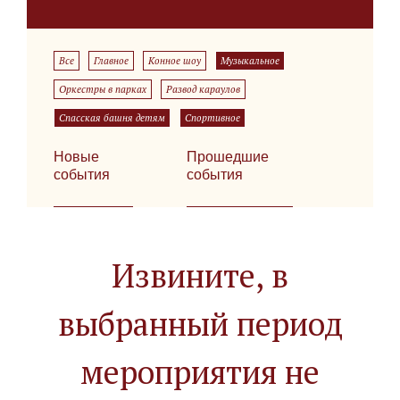
Все
Главное
Конное шоу
Музыкальное
Оркестры в парках
Развод караулов
Спасская башня детям
Спортивное
Новые
Прошедшие
события
события
Извините, в
выбранный период
мероприятия не