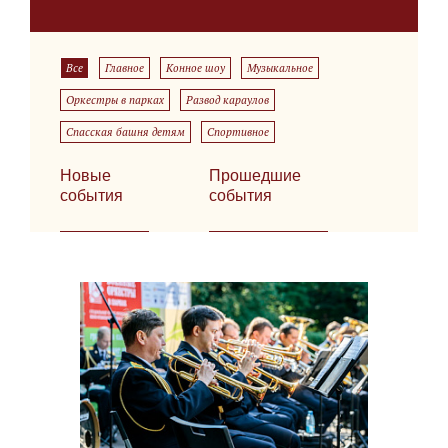
Все
Главное
Конное шоу
Музыкальное
Оркестры в парках
Развод караулов
Спасская башня детям
Спортивное
Новые
Прошедшие
события
события