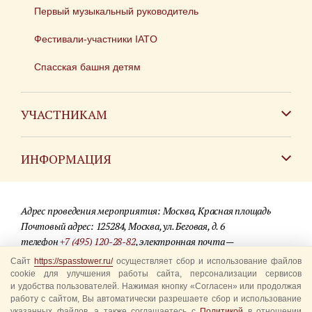
Первый музыкальный руководитель
Фестивали-участники IATO
Спасская башня детям
УЧАСТНИКАМ
Зарубежным коллективам
ИНФОРМАЦИЯ
Российским коллективам
Контакты
Фестиваль детских духовых оркестров
Адрес проведения мероприятия: Москва, Красная площадь
Для СМИ
Почтовый адрес: 125284, Москва, ул. Беговая, д. 6
телефон
+7 (495) 120-28-82
, электронная почта —
Где купить билеты
info@spasstower.ru
Сайт
https://spasstower.ru/
осуществляет сбор и использование файлов
Акции
cookie для улучшения работы сайта, персонализации сервисов
и удобства пользователей. Нажимая кнопку «Согласен» или продолжая
© 2009-2025 Официальный сайт фестиваля «Спасская башня»
Вопрос-ответ
работу с сайтом, Вы автоматически разрешаете сбор и использование
Разработка сайта —
студия «Сибирикс»
указанных файлов, а также соглашаетесь с
Политикой
в отношении