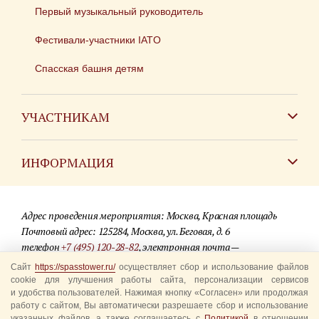
Первый музыкальный руководитель
Фестивали-участники IATO
Спасская башня детям
УЧАСТНИКАМ
Зарубежным коллективам
ИНФОРМАЦИЯ
Российским коллективам
Контакты
Фестиваль детских духовых оркестров
Адрес проведения мероприятия: Москва, Красная площадь
Для СМИ
Почтовый адрес: 125284, Москва, ул. Беговая, д. 6
телефон
+7 (495) 120-28-82
, электронная почта —
Где купить билеты
info@spasstower.ru
Сайт
https://spasstower.ru/
осуществляет сбор и использование файлов
Акции
cookie для улучшения работы сайта, персонализации сервисов
и удобства пользователей. Нажимая кнопку «Согласен» или продолжая
© 2009-2025 Официальный сайт фестиваля «Спасская башня»
Вопрос-ответ
работу с сайтом, Вы автоматически разрешаете сбор и использование
Разработка сайта —
студия «Сибирикс»
указанных файлов, а также соглашаетесь с
Политикой
в отношении