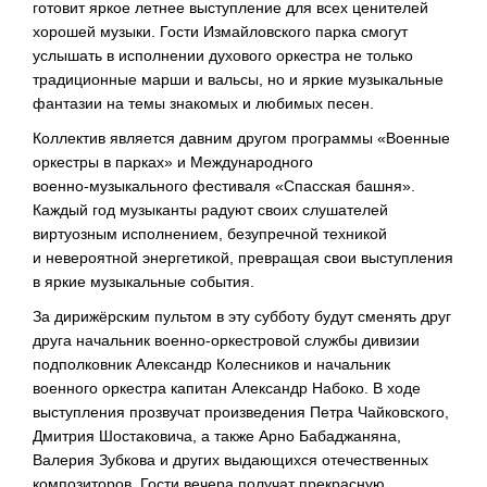
готовит яркое летнее выступление для всех ценителей
хорошей музыки. Гости Измайловского парка смогут
услышать в исполнении духового оркестра не только
традиционные марши и вальсы, но и яркие музыкальные
фантазии на темы знакомых и любимых песен.
Коллектив является давним другом программы «Военные
оркестры в парках» и Международного
военно-музыкального
фестиваля «Спасская башня».
Каждый год музыканты радуют своих слушателей
виртуозным исполнением, безупречной техникой
и невероятной энергетикой, превращая свои выступления
в яркие музыкальные события.
За дирижёрским пультом в эту субботу будут сменять друг
друга начальник
военно-оркестровой
службы дивизии
подполковник Александр Колесников и начальник
военного оркестра капитан Александр Набоко. В ходе
выступления прозвучат произведения Петра Чайковского,
Дмитрия Шостаковича, а также Арно Бабаджаняна,
Валерия Зубкова и других выдающихся отечественных
композиторов. Гости вечера получат прекрасную