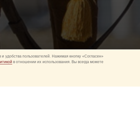
 и удобства пользователей. Нажимая кнопку «Согласен»
итикой
в отношении их использования. Вы всегда можете
ю
культурно-массовых
величивается
ды. В 2013 году
осло до 20000
ожеланий зрительской