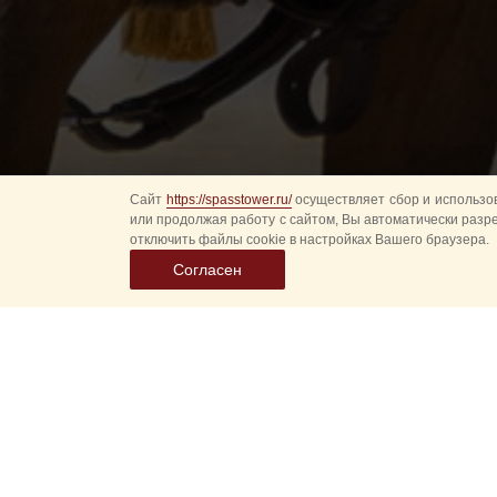
Сайт
https://spasstower.ru/
осуществляет сбор и использов
или продолжая работу с сайтом, Вы автоматически разр
отключить файлы cookie в настройках Вашего браузера.
Согласен
С 2013 года в парках
мероприятий для жите
количество зрителей,
площадки выступлений 
зрителей.
Программа мероприяти