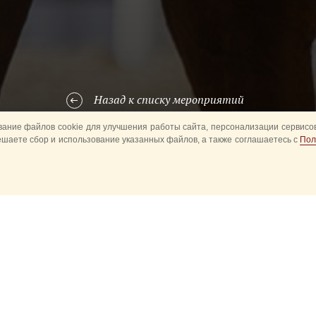
Назад к списку мероприятий
ание файлов cookie для улучшения работы сайта, персонализации сервисов
ешаете сбор и использование указанных файлов, а также соглашаетесь с
Пол
 в административных округах реализуется программа по проведени
лей и гостей столицы в летний период времени. С каждым годом у
 посетивших выступления всадников Кремлевской школы верховой ез
посетило около 8000 посетителей, а в 2016 году количество возр
й на летний период 2018 года разработана исходя из отзывов и п