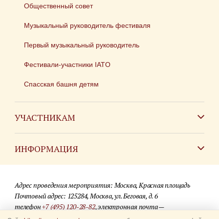
Общественный совет
Музыкальный руководитель фестиваля
Первый музыкальный руководитель
Фестивали-участники IATO
Спасская башня детям
УЧАСТНИКАМ
Зарубежным коллективам
ИНФОРМАЦИЯ
Российским коллективам
Контакты
Фестиваль детских духовых оркестров
Адрес проведения мероприятия: Москва, Красная площадь
Для СМИ
Почтовый адрес: 125284, Москва, ул. Беговая, д. 6
телефон
+7 (495) 120-28-82
, электронная почта —
Где купить билеты
info@spasstower.ru