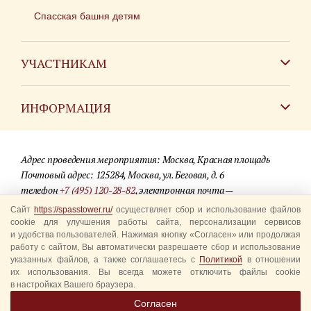
Спасская башня детям
УЧАСТНИКАМ
Зарубежным коллективам
ИНФОРМАЦИЯ
Российским коллективам
Контакты
Фестиваль детских духовых оркестров
Адрес проведения мероприятия: Москва, Красная площадь
Для СМИ
Почтовый адрес: 125284, Москва, ул. Беговая, д. 6
телефон
+7 (495) 120-28-82
, электронная почта —
Где купить билеты
info@spasstower.ru
Сайт
https://spasstower.ru/
осуществляет сбор и использование файлов
Акции
cookie для улучшения работы сайта, персонализации сервисов
и удобства пользователей. Нажимая кнопку «Согласен» или продолжая
© 2009-2025 Официальный сайт фестиваля «Спасская башня»
Вопрос-ответ
работу с сайтом, Вы автоматически разрешаете сбор и использование
Разработка сайта —
студия «Сибирикс»
указанных файлов, а также соглашаетесь с
Политикой
в отношении
их использования. Вы всегда можете отключить файлы cookie
Правила посещения
в настройках Вашего браузера.
Уполномоченные представители
Согласен