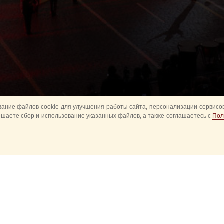
ание файлов cookie для улучшения работы сайта, персонализации сервисов
ешаете сбор и использование указанных файлов, а также соглашаетесь с
Пол
Все
Главное
Конное шоу
Музык
Оркестры в парках
Развод караулов
ите
Спасская башня детям
Спортивное
ий