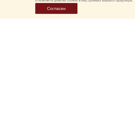
отключить файлы cookie в настройках Вашего браузера.
Согласен
Выбер
дату
событ