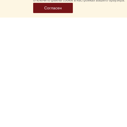
отключить файлы cookie в настройках Вашего браузера.
Согласен
Выбер
дату
событ