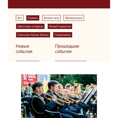
Все
Главное
Конное шоу
Музыкальное
Оркестры в парках
Развод караулов
Спасская башня детям
Спортивное
Новые
Прошедшие
события
события