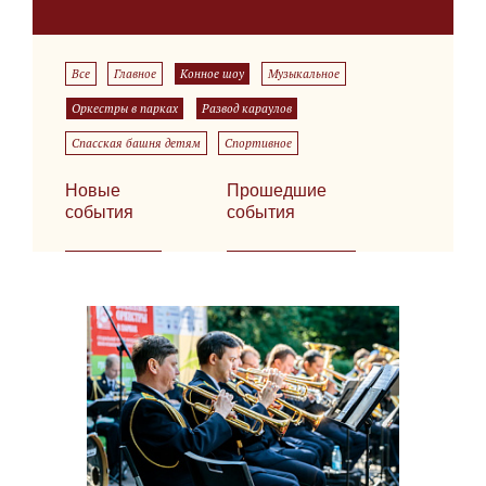
Все
Главное
Конное шоу
Музыкальное
Оркестры в парках
Развод караулов
Спасская башня детям
Спортивное
Новые
Прошедшие
события
события