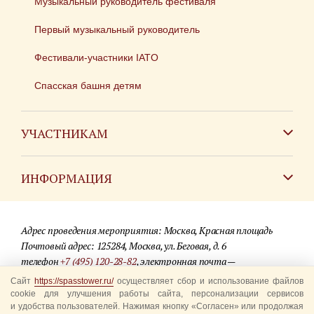
Музыкальный руководитель фестиваля
Первый музыкальный руководитель
Фестивали-участники IATO
Спасская башня детям
УЧАСТНИКАМ
Зарубежным коллективам
ИНФОРМАЦИЯ
Российским коллективам
Контакты
Фестиваль детских духовых оркестров
Адрес проведения мероприятия: Москва, Красная площадь
Для СМИ
Почтовый адрес: 125284, Москва, ул. Беговая, д. 6
телефон
+7 (495) 120-28-82
, электронная почта —
Где купить билеты
info@spasstower.ru
Сайт
https://spasstower.ru/
осуществляет сбор и использование файлов
Акции
cookie для улучшения работы сайта, персонализации сервисов
и удобства пользователей. Нажимая кнопку «Согласен» или продолжая
© 2009-2025 Официальный сайт фестиваля «Спасская башня»