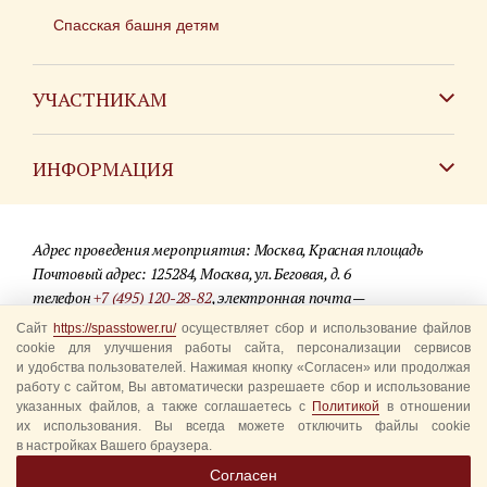
Спасская башня детям
УЧАСТНИКАМ
Зарубежным коллективам
ИНФОРМАЦИЯ
Российским коллективам
Контакты
Фестиваль детских духовых оркестров
Адрес проведения мероприятия: Москва, Красная площадь
Для СМИ
Почтовый адрес: 125284, Москва, ул. Беговая, д. 6
телефон
+7 (495) 120-28-82
, электронная почта —
Где купить билеты
info@spasstower.ru
Сайт
https://spasstower.ru/
осуществляет сбор и использование файлов
Акции
cookie для улучшения работы сайта, персонализации сервисов
и удобства пользователей. Нажимая кнопку «Согласен» или продолжая
© 2009-2025 Официальный сайт фестиваля «Спасская башня»
Вопрос-ответ
работу с сайтом, Вы автоматически разрешаете сбор и использование
Разработка сайта —
студия «Сибирикс»
указанных файлов, а также соглашаетесь с
Политикой
в отношении
их использования. Вы всегда можете отключить файлы cookie
Правила посещения
в настройках Вашего браузера.
Уполномоченные представители
Согласен