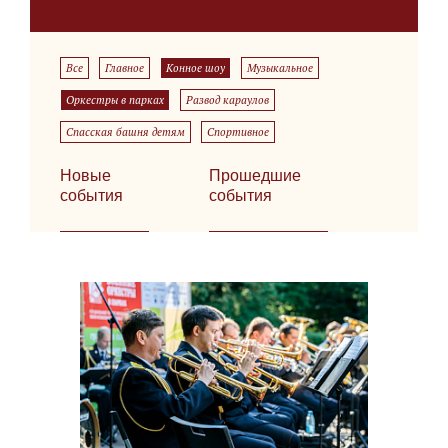
Все
Главное
Конное шоу
Музыкальное
Оркестры в парках
Развод караулов
Спасская башня детям
Спортивное
Новые
Прошедшие
события
события