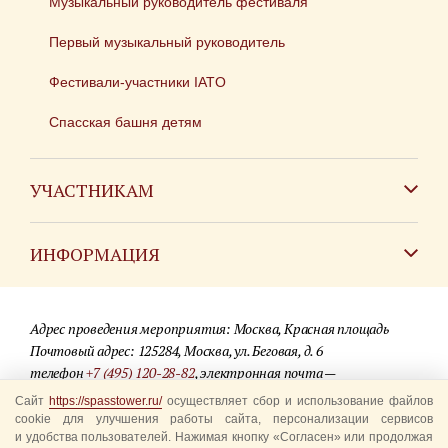
Музыкальный руководитель фестиваля
Первый музыкальный руководитель
Фестивали-участники IATO
Спасская башня детям
УЧАСТНИКАМ
Зарубежным коллективам
ИНФОРМАЦИЯ
Российским коллективам
Контакты
Фестиваль детских духовых оркестров
Адрес проведения мероприятия: Москва, Красная площадь
Для СМИ
Почтовый адрес: 125284, Москва, ул. Беговая, д. 6
телефон
+7 (495) 120-28-82
, электронная почта —
Где купить билеты
info@spasstower.ru
Сайт
https://spasstower.ru/
осуществляет сбор и использование файлов
Акции
cookie для улучшения работы сайта, персонализации сервисов
и удобства пользователей. Нажимая кнопку «Согласен» или продолжая
© 2009-2025 Официальный сайт фестиваля «Спасская башня»