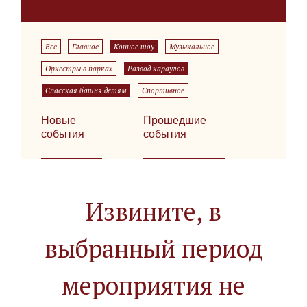
Все
Главное
Конное шоу
Музыкальное
Оркестры в парках
Развод караулов
Спасская башня детям
Спортивное
Новые
Прошедшие
события
события
Извините, в
выбранный период
мероприятия не