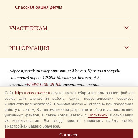
Спасская башня детям
УЧАСТНИКАМ
Зарубежным коллективам
ИНФОРМАЦИЯ
Российским коллективам
Контакты
Фестиваль детских духовых оркестров
Адрес проведения мероприятия: Москва, Красная площадь
Для СМИ
Почтовый адрес: 125284, Москва, ул. Беговая, д. 6
телефон
+7 (495) 120-28-82
, электронная почта —
Где купить билеты
info@spasstower.ru
Сайт
https://spasstower.ru/
осуществляет сбор и использование файлов
Акции
cookie для улучшения работы сайта, персонализации сервисов
и удобства пользователей. Нажимая кнопку «Согласен» или продолжая
© 2009-2025 Официальный сайт фестиваля «Спасская башня»
Вопрос-ответ
работу с сайтом, Вы автоматически разрешаете сбор и использование
Разработка сайта —
студия «Сибирикс»
указанных файлов, а также соглашаетесь с
Политикой
в отношении
их использования. Вы всегда можете отключить файлы cookie
Правила посещения
в настройках Вашего браузера.
Уполномоченные представители
Согласен