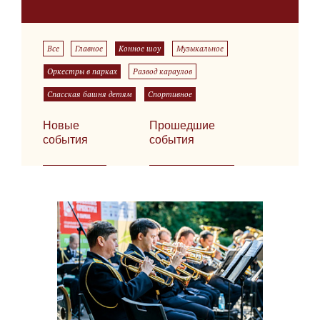
Все
Главное
Конное шоу
Музыкальное
Оркестры в парках
Развод караулов
Спасская башня детям
Спортивное
Новые
Прошедшие
события
события