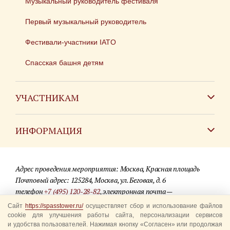
Музыкальный руководитель фестиваля
Первый музыкальный руководитель
Фестивали-участники IATO
Спасская башня детям
УЧАСТНИКАМ
Зарубежным коллективам
ИНФОРМАЦИЯ
Российским коллективам
Контакты
Фестиваль детских духовых оркестров
Адрес проведения мероприятия: Москва, Красная площадь
Для СМИ
Почтовый адрес: 125284, Москва, ул. Беговая, д. 6
телефон
+7 (495) 120-28-82
, электронная почта —
Где купить билеты
info@spasstower.ru
Сайт
https://spasstower.ru/
осуществляет сбор и использование файлов
Акции
cookie для улучшения работы сайта, персонализации сервисов
и удобства пользователей. Нажимая кнопку «Согласен» или продолжая
© 2009-2025 Официальный сайт фестиваля «Спасская башня»