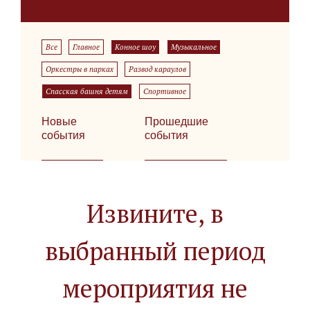
Все
Главное
Конное шоу
Музыкальное
Оркестры в парках
Развод караулов
Спасская башня детям
Спортивное
Новые
Прошедшие
события
события
Извините, в
выбранный период
мероприятия не