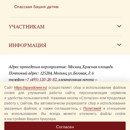
Спасская башня детям
УЧАСТНИКАМ
Зарубежным коллективам
ИНФОРМАЦИЯ
Российским коллективам
Контакты
Фестиваль детских духовых оркестров
Адрес проведения мероприятия: Москва, Красная площадь
Для СМИ
Почтовый адрес: 125284, Москва, ул. Беговая, д. 6
телефон
+7 (495) 120-28-82
, электронная почта —
Где купить билеты
info@spasstower.ru
Сайт
https://spasstower.ru/
осуществляет сбор и использование файлов
Акции
cookie для улучшения работы сайта, персонализации сервисов
и удобства пользователей. Нажимая кнопку «Согласен» или продолжая
© 2009-2025 Официальный сайт фестиваля «Спасская башня»
Вопрос-ответ
работу с сайтом, Вы автоматически разрешаете сбор и использование
Разработка сайта —
студия «Сибирикс»
указанных файлов, а также соглашаетесь с
Политикой
в отношении
их использования. Вы всегда можете отключить файлы cookie
Правила посещения
в настройках Вашего браузера.
Уполномоченные представители
Согласен