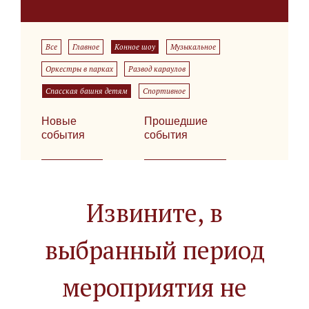
Все
Главное
Конное шоу
Музыкальное
Оркестры в парках
Развод караулов
Спасская башня детям
Спортивное
Новые
Прошедшие
события
события
Извините, в
выбранный период
мероприятия не