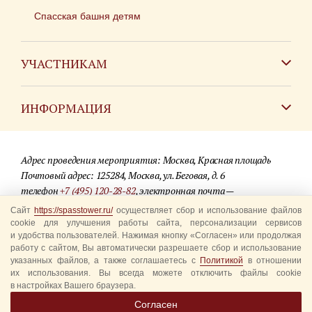
Спасская башня детям
УЧАСТНИКАМ
Зарубежным коллективам
ИНФОРМАЦИЯ
Российским коллективам
Контакты
Фестиваль детских духовых оркестров
Адрес проведения мероприятия: Москва, Красная площадь
Для СМИ
Почтовый адрес: 125284, Москва, ул. Беговая, д. 6
телефон
+7 (495) 120-28-82
, электронная почта —
Где купить билеты
info@spasstower.ru
Сайт
https://spasstower.ru/
осуществляет сбор и использование файлов
Акции
cookie для улучшения работы сайта, персонализации сервисов
и удобства пользователей. Нажимая кнопку «Согласен» или продолжая
© 2009-2025 Официальный сайт фестиваля «Спасская башня»
Вопрос-ответ
работу с сайтом, Вы автоматически разрешаете сбор и использование
Разработка сайта —
студия «Сибирикс»
указанных файлов, а также соглашаетесь с
Политикой
в отношении
их использования. Вы всегда можете отключить файлы cookie
Правила посещения
в настройках Вашего браузера.
Уполномоченные представители
Согласен