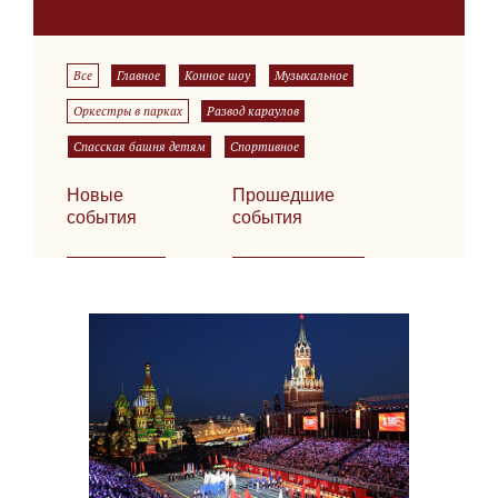
Все
Главное
Конное шоу
Музыкальное
Оркестры в парках
Развод караулов
Спасская башня детям
Спортивное
Новые
Прошедшие
события
события