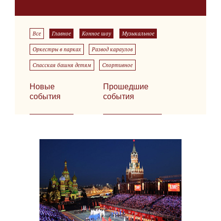
Все
Главное
Конное шоу
Музыкальное
Оркестры в парках
Развод караулов
Спасская башня детям
Спортивное
Новые
Прошедшие
события
события